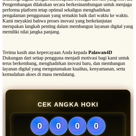
Pengembangan dilakukan secara berkesinambungan untuk menjaga
performa platform tetap optimal sekaligus menghadirkan
pengalaman penggunaan yang semakin baik dari waktu ke waktu.
Kami meyakini bahwa proses inovasi yang berkelanjutan
merupakan langkah penting dalam membangun layanan digital yang
memiliki nilai jangka panjang.
Terima kasih atas kepercayaan Anda kepada
Palawan4D
Dukungan dari setiap pengguna menjadi motivasi bagi kami untuk
terus berkembang, menghadirkan inovasi baru, dan membangun
layanan digital yang mengutamakan kualitas, kenyamanan, serta
kemudahan akses di masa mendatang.
CEK ANGKA HOKI
0
0
0
0