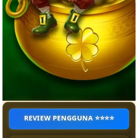
REVIEW PENGGUNA ⭐⭐⭐⭐