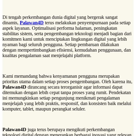
Di tengah perkembangan dunia digital yang bergerak sangat
dinamis,
Palawan4D
terus melakukan penyempurnaan pada setiap
aspek layanan. Optimalisasi performa halaman, peningkatan
stabilitas sistem, serta pengembangan teknologi menjadi bagian dari
komitmen kami untuk menciptakan lingkungan digital yang lebih
nyaman bagi seluruh pengguna. Setiap pembaruan dilakukan
dengan mempertimbangkan efisiensi, kemudahan penggunaan, dan
kualitas pengalaman saat menjelajahi platform.
Kami memandang bahwa kenyamanan pengguna merupakan
prioritas utama dalam setiap proses pengembangan. Oleh karena itu,
Palawan4D
dirancang secara terorganisir agar informasi dapat
ditemukan dengan lebih cepat tanpa proses yang rumit. Pendekatan
ini memungkinkan setiap pengunjung menikmati pengalaman
menjelajah yang lebih praktis, responsif, dan konsisten baik melalui
komputer, tablet, maupun perangkat seluler.
Palawan4D
juga terus berupaya mengikuti perkembangan
teknologi digital dengan menerapkan berbagai inovasi yang relevan.