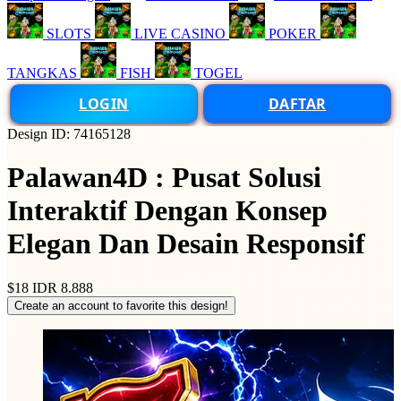
SLOTS
LIVE CASINO
POKER
TANGKAS
FISH
TOGEL
LOGIN
DAFTAR
Design ID: 74165128
Palawan4D : Pusat Solusi
Interaktif Dengan Konsep
Elegan Dan Desain Responsif
$18
IDR 8.888
Create an account to favorite this design!