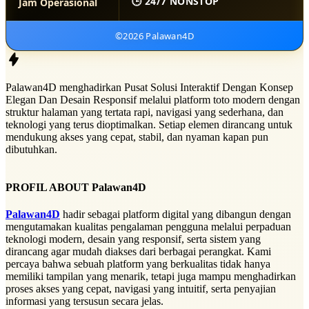
🕒 24/7 NONSTOP
Jam Operasional
©2026 Palawan4D
Palawan4D menghadirkan Pusat Solusi Interaktif Dengan Konsep
Elegan Dan Desain Responsif melalui platform toto modern dengan
struktur halaman yang tertata rapi, navigasi yang sederhana, dan
teknologi yang terus dioptimalkan. Setiap elemen dirancang untuk
mendukung akses yang cepat, stabil, dan nyaman kapan pun
dibutuhkan.
PROFIL ABOUT Palawan4D
Palawan4D
hadir sebagai platform digital yang dibangun dengan
mengutamakan kualitas pengalaman pengguna melalui perpaduan
teknologi modern, desain yang responsif, serta sistem yang
dirancang agar mudah diakses dari berbagai perangkat. Kami
percaya bahwa sebuah platform yang berkualitas tidak hanya
memiliki tampilan yang menarik, tetapi juga mampu menghadirkan
proses akses yang cepat, navigasi yang intuitif, serta penyajian
informasi yang tersusun secara jelas.