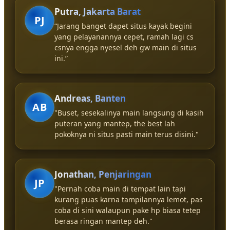
Putra, Jakarta Barat
PJ
“Jarang banget dapet situs kayak begini
yang pelayanannya cepet, ramah lagi cs
csnya engga nyesel deh gw main di situs
ini.”
Andreas, Banten
AB
"Buset, sesekalinya main langsung di kasih
puteran yang mantep, the best lah
pokoknya ni situs pasti main terus disini."
Jonathan, Penjaringan
JP
"Pernah coba main di tempat lain tapi
kurang puas karna tampilannya lemot, pas
coba di sini walaupun pake hp biasa tetep
berasa ringan mantep deh."