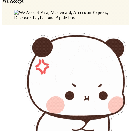
We Accept