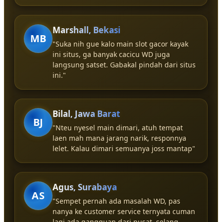
Marshall, Bekasi
MB
"Suka nih gue kalo main slot gacor kayak
ini situs, ga banyak cacicu WD juga
langsung satset. Gabakal pindah dari situs
ini."
Bilal, Jawa Barat
BJ
"Nteu nyesel main dimari, atuh tempat
laen mah mana jarang narik, responnya
lelet. Kalau dimari semuanya joss mantap"
Agus, Surabaya
AS
"Sempet pernah ada masalah WD, pas
nanya ke customer service ternyata cuman
lagi ada gangguan dari pusat, selang